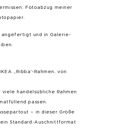
vermissen: Fotoabzug meiner
otopapier.
 angefertigt und in Galerie-
iben.
 IKEA „Ribba“-Rahmen, von
r viele handelsübliche Rahmen
matfüllend passen.
ssepartout – in dieser Größe
 ein Standard-Auschnittformat