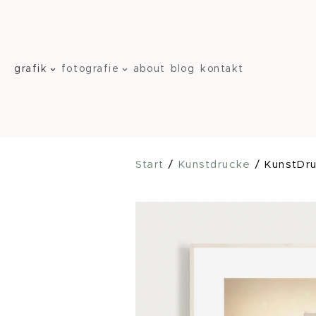
Zum
Inhalt
springen
grafik
fotografie
about
blog
kontakt
Start
/
Kunstdrucke
/ KunstDru