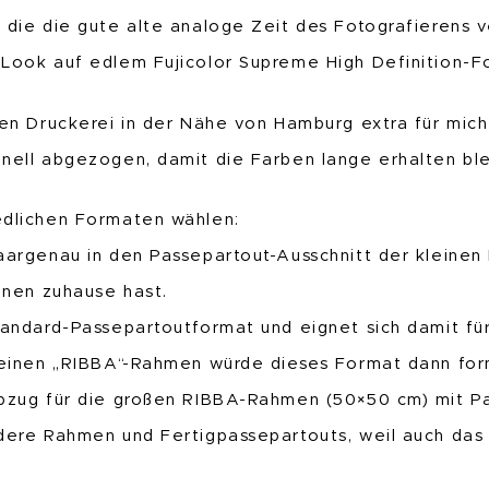
 die die gute alte analoge Zeit des Fotografierens 
-Look auf edlem Fujicolor Supreme High Definition-F
nen Druckerei in der Nähe von Hamburg extra für mich
nell abgezogen, damit die Farben lange erhalten ble
edlichen Formaten wählen:
aargenau in den Passepartout-Ausschnitt der kleinen
einen zuhause hast.
tandard-Passepartoutformat und eignet sich damit fü
kleinen „RIBBA“-Rahmen würde dieses Format dann for
Abzug für die großen RIBBA-Rahmen (50×50 cm) mit Pa
ndere Rahmen und Fertigpassepartouts, weil auch das