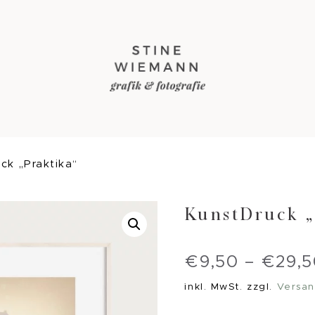
ck „Praktika“
KunstDruck „
€
9,50
–
€
29,
inkl. MwSt.
zzgl.
Versan