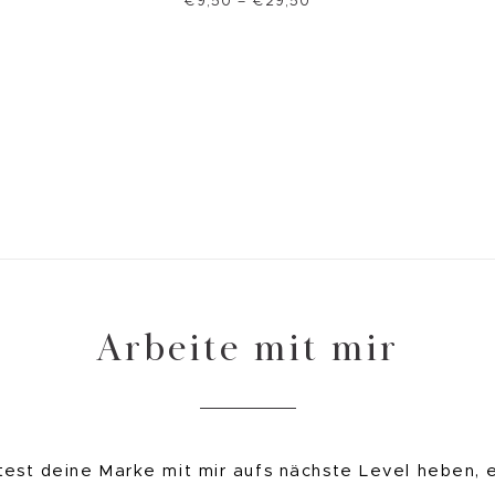
€
9,50
–
€
29,50
Arbeite mit mir
est deine Marke mit mir aufs nächste Level heben, 