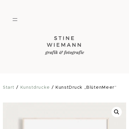
Zum
Inhalt
springen
Start
/
Kunstdrucke
/ KunstDruck „BlütenMeer“