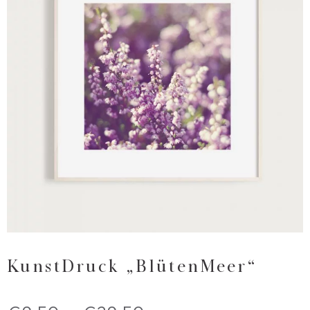
KunstDruck „BlütenMeer“