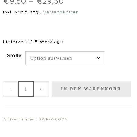
€
9,50
–
€
29,50
inkl. MwSt.
zzgl.
Versandkosten
Lieferzeit:
3-5 Werktage
Größe
IN DEN WARENKORB
KunstDruck
"BlütenMeer"
Menge
Artikelnummer:
SWF-K-0004