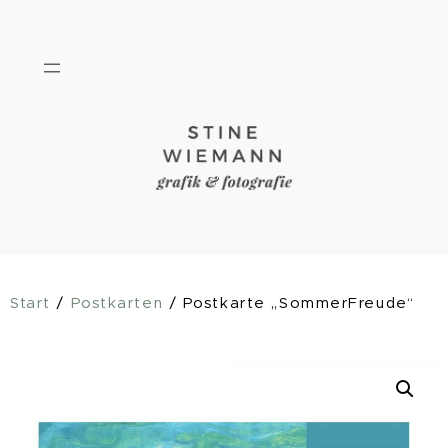
Zum
Inhalt
springen
Start
/
Postkarten
/ Postkarte „SommerFreude“