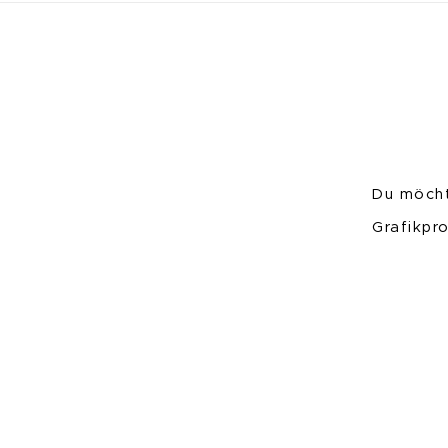
Du möcht
Grafikpr