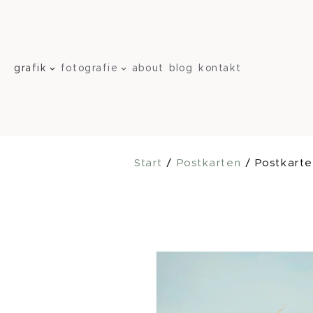
Zum
Inhalt
springen
grafik
fotografie
about
blog
kontakt
Start
/
Postkarten
/ Postkarte