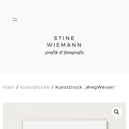
Zum
Inhalt
springen
Start
/
Kunstdrucke
/ KunstDruck „WegWeiser“