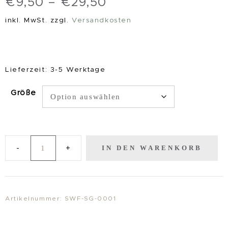
€
9,50
–
€
29,50
inkl. MwSt.
zzgl.
Versandkosten
Lieferzeit:
3-5 Werktage
Größe
IN DEN WARENKORB
KunstDruck
"WachDienst"
Menge
Artikelnummer:
SWF-SG-0001