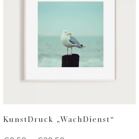
KunstDruck „WachDienst“