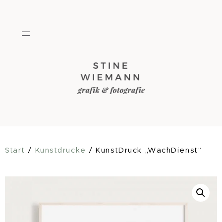
Zum
Inhalt
springen
Start
/
Kunstdrucke
/ KunstDruck „WachDienst“