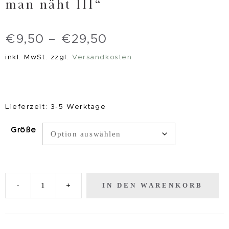
man näht III“
€
9,50
–
€
29,50
inkl. MwSt.
zzgl.
Versandkosten
Lieferzeit:
3-5 Werktage
Größe
IN DEN WARENKORB
-
+
KunstDruck
"Man
erntet,