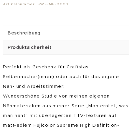
Artikelnummer:
SWF-ME-0003
was
man
näht
Beschreibung
III"
Produktsicherheit
Menge
Perfekt als Geschenk für Crafistas,
Selbermacher(innen) oder auch für das eigene
Näh- und Arbeitszimmer:
Wunderschöne Studie von meinen eigenen
Nähmaterialien aus meiner Serie „Man erntet, was
man näht“ mit überlagerten TTV-Texturen auf
matt-edlem Fujicolor Supreme High Definition-