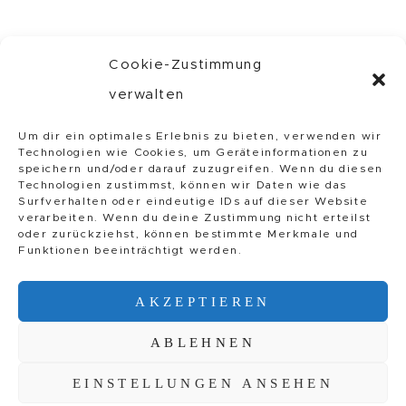
Cookie-Zustimmung
verwalten
INSTAGRAM
//
Um dir ein optimales Erlebnis zu bieten, verwenden wir
PINTEREST
//
Technologien wie Cookies, um Geräteinformationen zu
IMPRESSUM
speichern und/oder darauf zuzugreifen. Wenn du diesen
Technologien zustimmst, können wir Daten wie das
Surfverhalten oder eindeutige IDs auf dieser Website
verarbeiten. Wenn du deine Zustimmung nicht erteilst
VERTRAG WIDERRUFEN
oder zurückziehst, können bestimmte Merkmale und
Funktionen beeinträchtigt werden.
AKZEPTIEREN
ABLEHNEN
© Copyright 2026 Stine Wiemann. //
AGBs
//
Datenschutz
//
Widerrufsrecht
EINSTELLUNGEN ANSEHEN
//
Zahlung & Versand