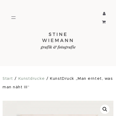
Zum
Inhalt
springen
Start
/
Kunstdrucke
/ KunstDruck „Man erntet, was
man näht III“