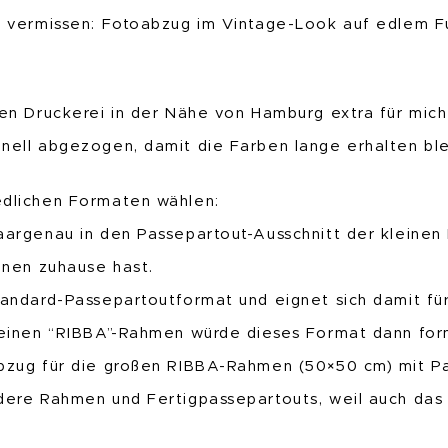
er vermissen: Fotoabzug im Vintage-Look auf edlem F
nen Druckerei in der Nähe von Hamburg extra für mich
nell abgezogen, damit die Farben lange erhalten ble
edlichen Formaten wählen:
aargenau in den Passepartout-Ausschnitt der kleinen
einen zuhause hast.
tandard-Passepartoutformat und eignet sich damit fü
kleinen “RIBBA”-Rahmen würde dieses Format dann for
Abzug für die großen RIBBA-Rahmen (50×50 cm) mit Pa
ndere Rahmen und Fertigpassepartouts, weil auch das