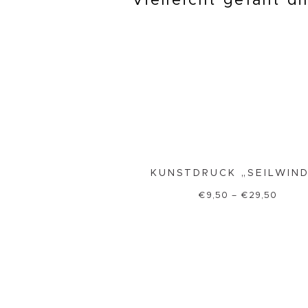
Vielleicht gefällt d
KUNSTDRUCK „SEILWIN
€
9,50
–
€
29,50