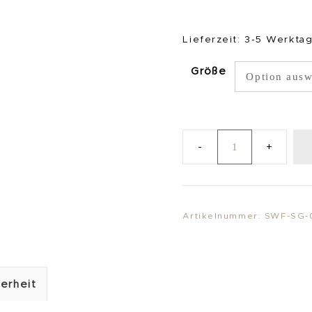
Lieferzeit:
3-5 Werkta
Größe
KunstDruck
"LandGang"
Menge
Artikelnummer:
SWF-SG-
erheit