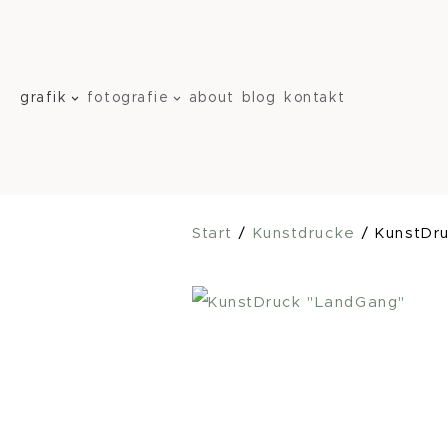
Zum
Inhalt
springen
grafik
fotografie
about
blog
kontakt
Start
/
Kunstdrucke
/ KunstDr