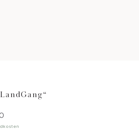
„LandGang“
50
dkosten