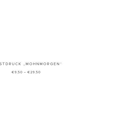
STDRUCK „MOHNMORGEN“
€
9,50
–
€
29,50