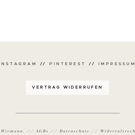
INSTAGRAM
//
PINTEREST
//
IMPRESSU
VERTRAG WIDERRUFEN
e Wiemann. //
AGBs
//
Datenschutz
//
Widerrufsrech