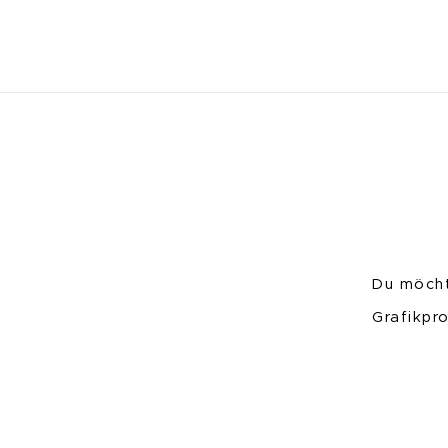
Du möcht
Grafikpr