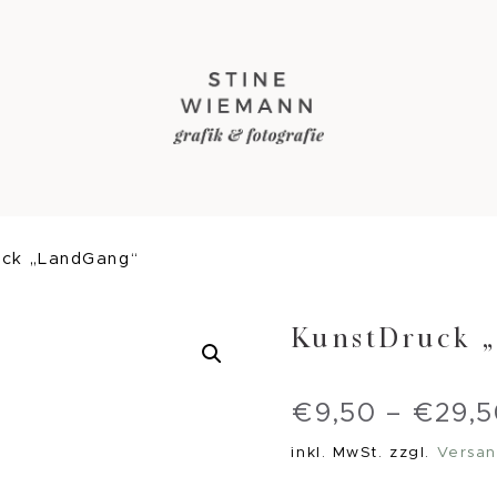
uck „LandGang“
KunstDruck 
€
9,50
–
€
29,
inkl. MwSt.
zzgl.
Versan