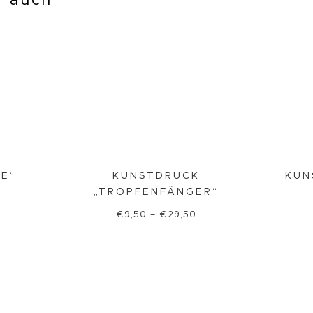
ir auch
DE“
KUNSTDRUCK
KUN
„TROPFENFÄNGER“
€
9,50
–
€
29,50