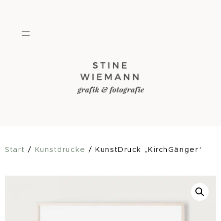
Zum
Inhalt
springen
Start
/
Kunstdrucke
/ KunstDruck „KirchGänger“