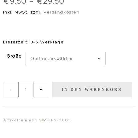
€
9,50
–
€
29,50
inkl. MwSt.
zzgl.
Versandkosten
Lieferzeit:
3-5 Werktage
Größe
IN DEN WARENKORB
KunstDruck
"GruppenZwang"
Menge
Artikelnummer:
SWF-FS-0001