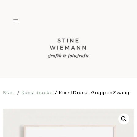
Zum
Inhalt
springen
Start
/
Kunstdrucke
/ KunstDruck „GruppenZwang“