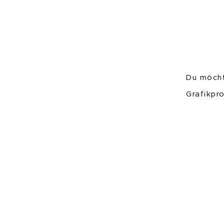
Du möcht
Grafikpr