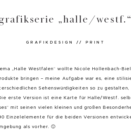
grafikserie „halle/westf.
GRAFIKDESIGN // PRINT
hema „Halle Westfalen“ wollte Nicole Hollenbach-Biel
rodukte bringen – meine Aufgabe war es, eine stilisi
terschiedlichen Sehenswürdigkeiten so zu gestalten, 
Die erste Version ist eine Karte für Halle/Westf. sel
ises“ mit seinen vielen kleinen und großen Besonderh
0 Einzelelemente für die beiden Versionen entwickel
mgebung als vorher. 🙂